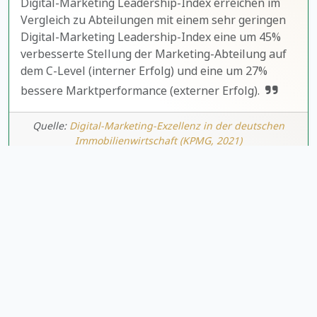
Digital-Marketing Leadership-Index erreichen im
Vergleich zu Abteilungen mit einem sehr geringen
Digital-Marketing Leadership-Index eine um 45%
verbesserte Stellung der Marketing-Abteilung auf
dem C-Level (interner Erfolg) und eine um 27%
bessere Marktperformance (externer Erfolg).
Quelle:
Digital-Marketing-Exzellenz in der deutschen
Immobilienwirtschaft (KPMG, 2021)
LeadMarkt.ch
|
NEU
fluss.ai
Mehr Aufträge durch Leads gewinnen mit LeadMarkt.ch
3.000+
Makler vertrauen uns |
15.000+
Lead-Anfragen
Wir bieten das erste freie WordPress-Plugin zur